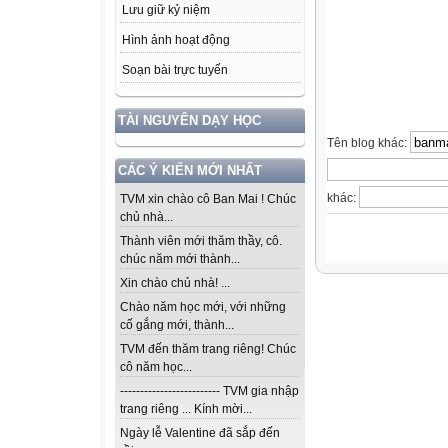
Lưu giữ kỷ niệm
Hình ảnh hoạt động
Soạn bài trực tuyến
TÀI NGUYÊN DẠY HỌC
Tên blog khác:
CÁC Ý KIẾN MỚI NHẤT
khác:
TVM xin chào cô Ban Mai ! Chúc
chủ nhà...
Thành viên mới thăm thầy, cô.
chúc năm mới thành...
Xin chào chủ nhà! ...
Chào năm học mới, với những
cố gắng mới, thành...
TVM đến thăm trang riêng! Chúc
cô năm học...
------------------------- TVM gia nhập
trang riêng ... Kính mời...
Ngày lễ Valentine đã sắp đến