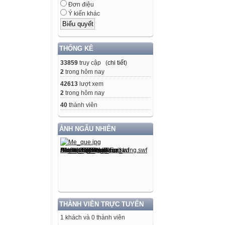
Đơn điệu
Ý kiến khác
THỐNG KÊ
33859
truy cập (
chi tiết
)
2
trong hôm nay
42613
lượt xem
2
trong hôm nay
40
thành viên
ẢNH NGẪU NHIÊN
THÀNH VIÊN TRỰC TUYẾN
1 khách và 0 thành viên