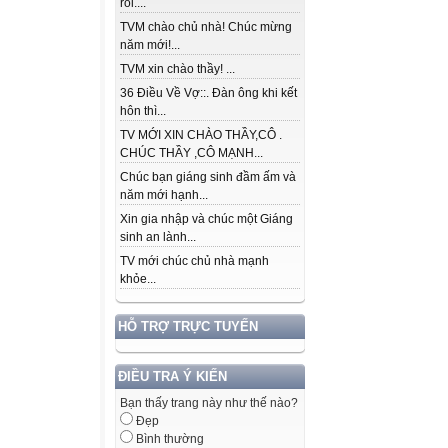
rồi....
TVM chào chủ nhà! Chúc mừng
năm mới!...
TVM xin chào thầy! ...
36 Điều Về Vợ::. Đàn ông khi kết
hôn thì...
TV MỚI XIN CHÀO THẦY,CÔ .
CHÚC THẦY ,CÔ MẠNH...
Chúc bạn giáng sinh đầm ấm và
năm mới hạnh...
Xin gia nhập và chúc một Giáng
sinh an lành...
TV mới chúc chủ nhà mạnh
khỏe...
HỖ TRỢ TRỰC TUYẾN
ĐIỀU TRA Ý KIẾN
Bạn thấy trang này như thế nào?
Đẹp
Bình thường