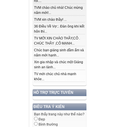
rồi....
TVM chào chủ nhà! Chúc mừng
năm mới!...
TVM xin chào thầy! ...
36 Điều Về Vợ::. Đàn ông khi kết
hôn thì...
TV MỚI XIN CHÀO THẦY,CÔ .
CHÚC THẦY ,CÔ MẠNH...
Chúc bạn giáng sinh đầm ấm và
năm mới hạnh...
Xin gia nhập và chúc một Giáng
sinh an lành...
TV mới chúc chủ nhà mạnh
khỏe...
HỖ TRỢ TRỰC TUYẾN
ĐIỀU TRA Ý KIẾN
Bạn thấy trang này như thế nào?
Đẹp
Bình thường