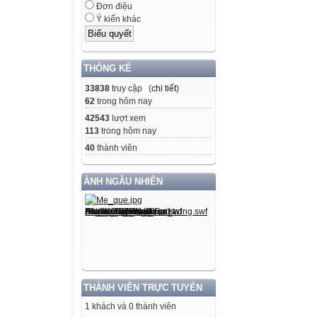
Đơn điệu
Ý kiến khác
THỐNG KÊ
33838
truy cập (
chi tiết
)
62
trong hôm nay
42543
lượt xem
113
trong hôm nay
40
thành viên
ẢNH NGẪU NHIÊN
THÀNH VIÊN TRỰC TUYẾN
1 khách và 0 thành viên