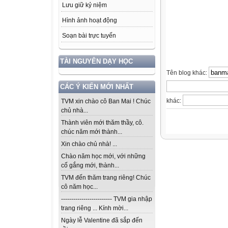
Lưu giữ kỷ niệm
Hình ảnh hoạt động
Soạn bài trực tuyến
TÀI NGUYÊN DẠY HỌC
Tên blog khác:
CÁC Ý KIẾN MỚI NHẤT
khác:
TVM xin chào cô Ban Mai ! Chúc
chủ nhà...
Thành viên mới thăm thầy, cô.
chúc năm mới thành...
Xin chào chủ nhà! ...
Chào năm học mới, với những
cố gắng mới, thành...
TVM đến thăm trang riêng! Chúc
cô năm học...
------------------------- TVM gia nhập
trang riêng ... Kính mời...
Ngày lễ Valentine đã sắp đến