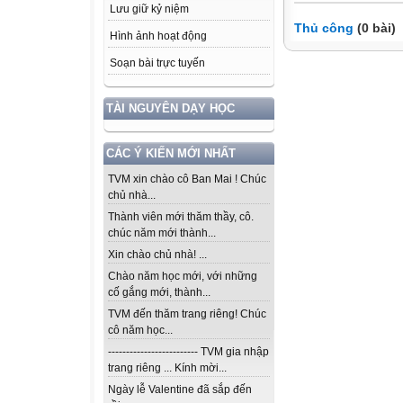
Lưu giữ kỷ niệm
Thủ công
(0 bài)
Hình ảnh hoạt động
Soạn bài trực tuyến
TÀI NGUYÊN DẠY HỌC
CÁC Ý KIẾN MỚI NHẤT
TVM xin chào cô Ban Mai ! Chúc
chủ nhà...
Thành viên mới thăm thầy, cô.
chúc năm mới thành...
Xin chào chủ nhà! ...
Chào năm học mới, với những
cố gắng mới, thành...
TVM đến thăm trang riêng! Chúc
cô năm học...
------------------------- TVM gia nhập
trang riêng ... Kính mời...
Ngày lễ Valentine đã sắp đến