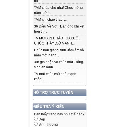
rồi....
TVM chào chủ nhà! Chúc mừng
năm mới!...
TVM xin chào thầy! ...
36 Điều Về Vợ::. Đàn ông khi kết
hôn thì...
TV MỚI XIN CHÀO THẦY,CÔ .
CHÚC THẦY ,CÔ MẠNH...
Chúc bạn giáng sinh đầm ấm và
năm mới hạnh...
Xin gia nhập và chúc một Giáng
sinh an lành...
TV mới chúc chủ nhà mạnh
khỏe...
HỖ TRỢ TRỰC TUYẾN
ĐIỀU TRA Ý KIẾN
Bạn thấy trang này như thế nào?
Đẹp
Bình thường