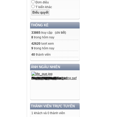
Đơn điệu
Ý kiến khác
THỐNG KÊ
33865
truy cập (
chi tiết
)
8
trong hôm nay
42620
lượt xem
9
trong hôm nay
40
thành viên
ẢNH NGẪU NHIÊN
THÀNH VIÊN TRỰC TUYẾN
1 khách và 0 thành viên