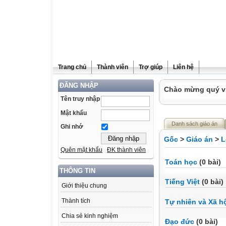
Trang chủ
Thành viên
Trợ giúp
Liên hệ
ĐĂNG NHẬP
Chào mừng quý vị 
Tên truy nhập
Mật khẩu
Danh sách giáo án
Ghi nhớ
Gốc
>
Giáo án
>
L
Quên mật khẩu
ĐK thành viên
Toán học
(0 bài)
THÔNG TIN
Tiếng Việt
(0 bài)
Giới thiệu chung
Thành tích
Tự nhiên và Xã h
Chia sẻ kinh nghiệm
Đạo đức
(0 bài)