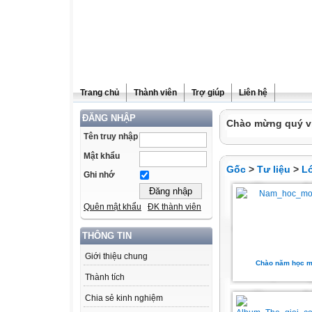
Trang chủ
Thành viên
Trợ giúp
Liên hệ
ĐĂNG NHẬP
Chào mừng quý vị 
Tên truy nhập
Mật khẩu
Gốc
>
Tư liệu
>
L
Ghi nhớ
Quên mật khẩu
ĐK thành viên
THÔNG TIN
Giới thiệu chung
Chào năm học m
Thành tích
Chia sẻ kinh nghiệm