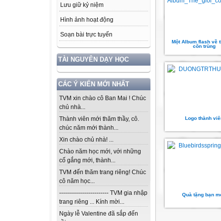
Lưu giữ kỷ niệm
Hình ảnh hoạt động
Soạn bài trực tuyến
Một Album flash về t
côn trùng
TÀI NGUYÊN DẠY HỌC
CÁC Ý KIẾN MỚI NHẤT
TVM xin chào cô Ban Mai ! Chúc
chủ nhà...
Logo thành viê
Thành viên mới thăm thầy, cô.
chúc năm mới thành...
Xin chào chủ nhà! ...
Chào năm học mới, với những
cố gắng mới, thành...
TVM đến thăm trang riêng! Chúc
cô năm học...
------------------------- TVM gia nhập
Quà tặng bạn m
trang riêng ... Kính mời...
Ngày lễ Valentine đã sắp đến