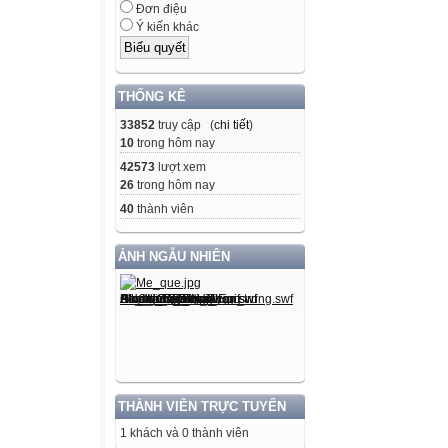
Đơn điệu
Ý kiến khác
THỐNG KÊ
33852
truy cập (
chi tiết
)
10
trong hôm nay
42573
lượt xem
26
trong hôm nay
40
thành viên
ẢNH NGẪU NHIÊN
THÀNH VIÊN TRỰC TUYẾN
1 khách và 0 thành viên