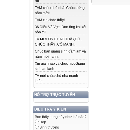
rồi....
TVM chào chủ nhà! Chúc mừng
năm mới!...
TVM xin chào thầy! ...
36 Điều Về Vợ::. Đàn ông khi kết
hôn thì...
TV MỚI XIN CHÀO THẦY,CÔ .
CHÚC THẦY ,CÔ MẠNH...
Chúc bạn giáng sinh đầm ấm và
năm mới hạnh...
Xin gia nhập và chúc một Giáng
sinh an lành...
TV mới chúc chủ nhà mạnh
khỏe...
HỖ TRỢ TRỰC TUYẾN
ĐIỀU TRA Ý KIẾN
Bạn thấy trang này như thế nào?
Đẹp
Bình thường