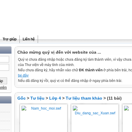
Trợ giúp
Liên hệ
Chào mừng quý vị đến với website của ...
Quý vị chưa đăng nhập hoặc chưa đăng ký làm thành viên, vì vậy chưa th
của Thư viện về máy tính của mình.
Nếu chưa đăng ký, hãy nhấn vào chữ
ĐK thành viên
ở phía bên trái, 
tại đây
Nếu đã đăng ký rồi, quý vị có thể đăng nhập ở ngay phía bên trái.
viên
Gốc
>
Tư liệu
>
Lớp 4
>
Tư liệu tham khảo
> (11 bài)