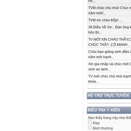
rồi....
TVM chào chủ nhà! Chúc
năm mới!...
TVM xin chào thầy! ...
36 Điều Về Vợ::. Đàn ông k
hôn thì...
TV MỚI XIN CHÀO THẦY,C
CHÚC THẦY ,CÔ MẠNH...
Chúc bạn giáng sinh đầm 
năm mới hạnh...
Xin gia nhập và chúc một 
sinh an lành...
TV mới chúc chủ nhà mạn
khỏe...
HỖ TRỢ TRỰC TUYẾN
ĐIỀU TRA Ý KIẾN
Bạn thấy trang này như th
Đẹp
Bình thường