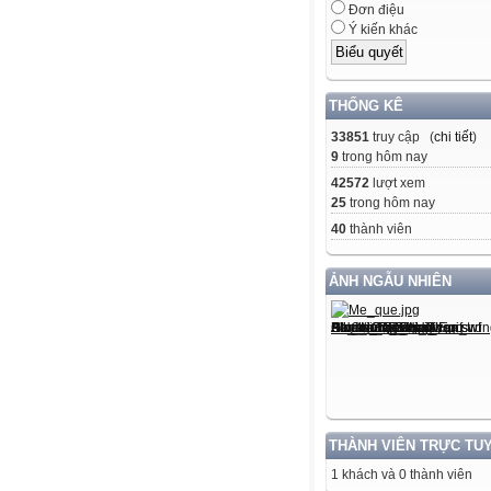
Đơn điệu
Ý kiến khác
THỐNG KÊ
33851
truy cập (
chi tiết
)
9
trong hôm nay
42572
lượt xem
25
trong hôm nay
40
thành viên
ẢNH NGẪU NHIÊN
THÀNH VIÊN TRỰC TU
1 khách và 0 thành viên