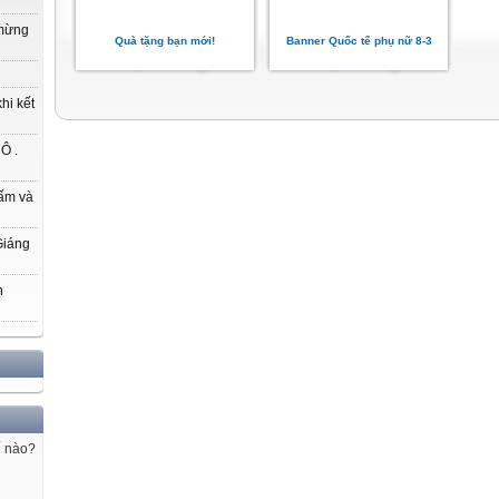
 mừng
Quà tặng bạn mới!
Banner Quốc tế phụ nữ 8-3
hi kết
Ô .
ấm và
Giáng
h
ế nào?