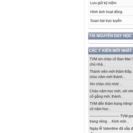
Lưu giữ kỷ niệm
Hình ảnh hoạt động
Soạn bài trực tuyến
TÀI NGUYÊN DẠY HỌC
CÁC Ý KIẾN MỚI NHẤT
TVM xin chào cô Ban Mai 
chủ nhà...
Thành viên mới thăm thầy, 
chúc năm mới thành...
Xin chào chủ nhà! ...
Chào năm học mới, với n
cố gắng mới, thành...
TVM đến thăm trang riêng
cô năm học...
------------------------- TVM 
trang riêng ... Kính mời...
Ngày lễ Valentine đã sắp 