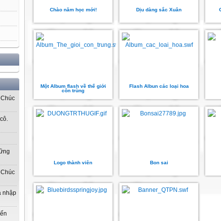
Chào năm học mới!
Dịu dàng sắc Xuân
Một Album flash về thế giới
Flash Albun các loại hoa
côn trùng
! Chúc
cô.
hững
Logo thành viên
Bon sai
! Chúc
gia nhập
đến