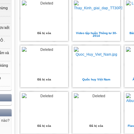
 mừng
hi kết
Đã bị xóa
Video tập huấn Thông tư 30-
Bài
2014
Ô .
ấm và
Giáng
h
Đã bị xóa
Quốc huy Việt Nam
Ả
ế nào?
Đã bị xóa
Đã bị xóa
Flas