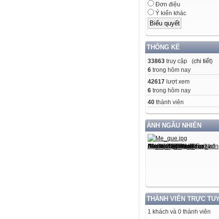
Đơn điệu
Ý kiến khác
THỐNG KÊ
33863
truy cập (
chi tiết
)
6
trong hôm nay
42617
lượt xem
6
trong hôm nay
40
thành viên
ẢNH NGẪU NHIÊN
THÀNH VIÊN TRỰC TU
1 khách và 0 thành viên