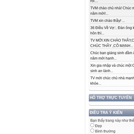
rồi....
TVM chào chủ nhà! Chúc
năm mới!...
TVM xin chào thầy! ...
36 Điều Về Vợ::. Đàn ông k
hôn thì...
TV MỚI XIN CHÀO THẦY,C
CHÚC THẦY ,CÔ MẠNH...
Chúc bạn giáng sinh đầm 
năm mới hạnh...
Xin gia nhập và chúc một 
sinh an lành...
TV mới chúc chủ nhà mạn
khỏe...
HỖ TRỢ TRỰC TUYẾN
ĐIỀU TRA Ý KIẾN
Bạn thấy trang này như th
Đẹp
Bình thường