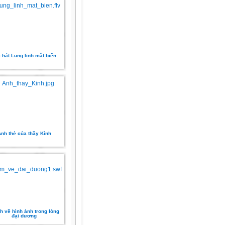
 hát Lung linh mắt biển
nh thẻ của thầy Kính
h về hình ảnh trong lòng
đại dương