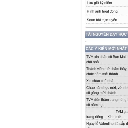
Lưu giữ kỷ niệm
Hình ảnh hoạt động
Soạn bài trực tuyến
TÀI NGUYÊN DẠY HỌC
CÁC Ý KIẾN MỚI NHẤT
TVM xin chào cô Ban Mai 
chủ nhà...
Thành viên mới thăm thầy, 
chúc năm mới thành...
Xin chào chủ nhà! ...
Chào năm học mới, với n
cố gắng mới, thành...
TVM đến thăm trang riêng
cô năm học...
------------------------- TVM 
trang riêng ... Kính mời...
Ngày lễ Valentine đã sắp 