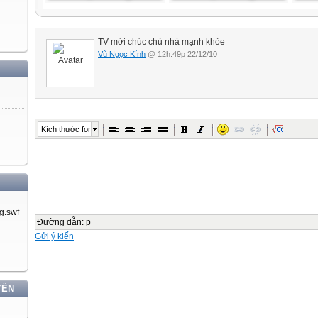
TV mới chúc chủ nhà mạnh khỏe
Vũ Ngọc Kính
@ 12h:49p 22/12/10
Kích thước font
Đường dẫn
:
p
Gửi ý kiến
YẾN