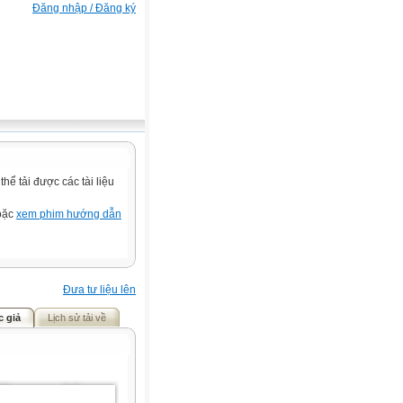
Đăng nhập / Đăng ký
ể tải được các tài liệu
hoặc
xem phim hướng dẫn
Đưa tư liệu lên
c giả
Lịch sử tải về