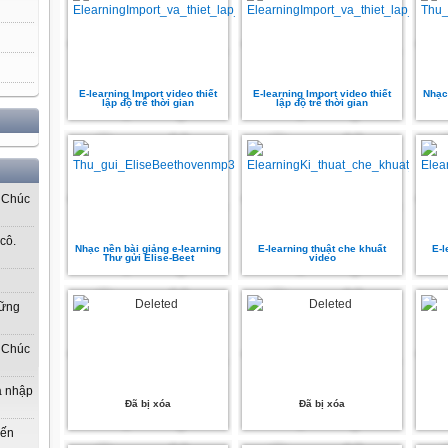
E-learning Import video thiết
E-learning Import video thiết
Nhạc
lập độ trễ thời gian
lập độ trễ thời gian
! Chúc
cô.
Nhạc nền bài giảng e-learning
E-learning thuật che khuất
E-l
Thư gửi Elise-Beet
video
hững
! Chúc
gia nhập
Đã bị xóa
Đã bị xóa
đến