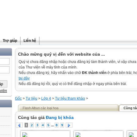
Trợ giúp
Liên hệ
Chào mừng quý vị đến với website của ...
Quý vị chưa đăng nhập hoặc chưa đăng ký làm thành viên, vì vậy chưa th
của Thư viện về máy tính của mình.
Nếu chưa đăng ký, hãy nhấn vào chữ
ĐK thành viên
ở phía bên trái, 
tại đây
Nếu đã đăng ký rồi, quý vị có thể đăng nhập ở ngay phía bên trái.
viên
Gốc
>
Tư liệu
>
Lớp 4
>
Tư liệu tham khảo
>
Flash Albun các loại hoa
Cùng tá
Cùng tác giả
Đang bị khóa
...
1
2
3
4
5
8
9