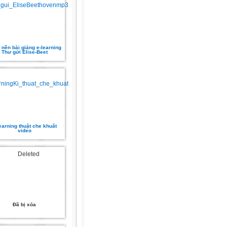
 nền bài giảng e-learning
Thư gửi Elise-Beet
earning thuật che khuất
video
Đã bị xóa