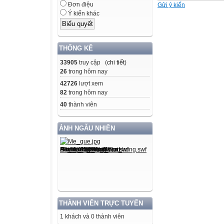
Đơn điệu
Gửi ý kiến
Ý kiến khác
THỐNG KÊ
33905
truy cập (
chi tiết
)
26
trong hôm nay
42726
lượt xem
82
trong hôm nay
40
thành viên
ẢNH NGẪU NHIÊN
THÀNH VIÊN TRỰC TUYẾN
1 khách và 0 thành viên