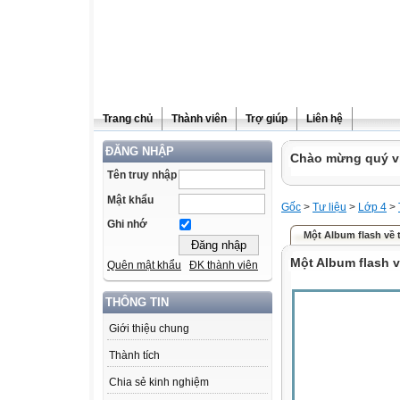
Trang chủ
Thành viên
Trợ giúp
Liên hệ
ĐĂNG NHẬP
Chào mừng quý vị 
Tên truy nhập
Mật khẩu
Gốc
>
Tư liệu
>
Lớp 4
>
Ghi nhớ
Một Album flash về 
Một Album flash v
Quên mật khẩu
ĐK thành viên
THÔNG TIN
Giới thiệu chung
Thành tích
Chia sẻ kinh nghiệm