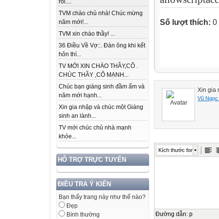
rồi....
TVM chào chủ nhà! Chúc mừng
Số lượt thích:
0
năm mới!...
TVM xin chào thầy! ...
36 Điều Về Vợ::. Đàn ông khi kết
hôn thì...
TV MỚI XIN CHÀO THẦY,CÔ .
CHÚC THẦY ,CÔ MẠNH...
Chúc bạn giáng sinh đầm ấm và
Xin gia
năm mới hạnh...
Vũ Ngọc
Xin gia nhập và chúc một Giáng
sinh an lành...
TV mới chúc chủ nhà mạnh
khỏe...
Kích thước font
HỖ TRỢ TRỰC TUYẾN
ĐIỀU TRA Ý KIẾN
Bạn thấy trang này như thế nào?
Đẹp
Đường dẫn
:
p
Bình thường