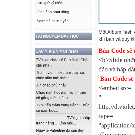
Lưu giữ kỷ niệm
Hình ảnh hoạt động
Soạn bài trực tuyến
Một Album flash v
TÀI NGUYÊN DẠY HỌC
khi bạn và quý k
Bản Code sẽ đ
CÁC Ý KIẾN MỚI NHẤT
<b>Slide nhữn
TVM xin chào cô Ban Mai ! Chúc
chủ nhà...
đáo và hấp d
Thành viên mới thăm thầy, cô.
Bản Code sẽ 
chúc năm mới thành...
Xin chào chủ nhà! ...
<embed src=
Chào năm học mới, với những
"
cố gắng mới, thành...
http://d.viol
TVM đến thăm trang riêng! Chúc
cô năm học...
type=
------------------------- TVM gia nhập
trang riêng ... Kính mời...
"application/
Ngày lễ Valentine đã sắp đến
allowscriptac