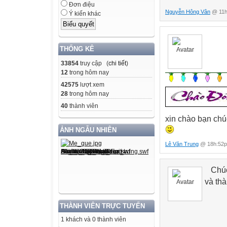
Đơn điệu
Trước khi đi vào
Nguyễn Hông Vân
@ 11h
Ý kiến khác
Vở vẽ, SGK
Bút chì
Màu vẽ
THỐNG KÊ
Tẩy
33854
truy cập (
chi tiết
)
Hôm nay các em
12
trong hôm nay
dụng cụ cô tuyê
42575
lượt xem
28
trong hôm nay
Bài 12: Vẽ tranh 
40
thành viên
Hoạt động 1 : Tì
xin chào bạn chú
Mĩ thuật – Bài 12
ẢNH NGẪU NHIÊN
Vẽ tranh: Đề tài 
Lê Văn Trung
@ 18h:52p
Hoạt động 1: Tìm
- Hãy kể một số
+ Ở nhà: Cho gà ă
Chúc 
và thà
+ Ở trường: Giờ h
- Em hãy cho một 
Mờ
THÀNH VIÊN TRỰC TUYẾN
- Nếu vẽ về đề t
có những hình 
1 khách và 0 thành viên