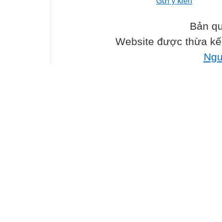
Gửi ý kiến
1. Tìm và chọn n
Các em chọn nhữ
Bản qu
từng tham gia, đ
Website được thừa kế
2. Sắp xếp bố c
1
Ngu
2
3. Phác mảng (p
4. Vẽ chi tiết (vẽ
5. Tìm và vẽ màu
Em hãy quan sát
Tranh 1
Tranh 2
Hoạt động 3: Ho
Em hãy vẽ một bứ
thích.
Họat động 4:
Trình b�y s?n 
Dặn dò