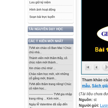
Lưu giữ kỷ niệm
Hình ảnh hoạt động
Soạn bài trực tuyến
TÀI NGUYÊN DẠY HỌC
CÁC Ý KIẾN MỚI NHẤT
TVM xin chào cô Ban Mai ! Chúc
chủ nhà...
Thành viên mới thăm thầy, cô.
chúc năm mới thành...
Xin chào chủ nhà! ...
Chào năm học mới, với những
cố gắng mới, thành...
Tham khảo cù
TVM đến thăm trang riêng! Chúc
mẫu
,
Sách gi
cô năm học...
(
Tài liệu chưa đ
------------------------- TVM gia nhập
trang riêng ... Kính mời...
Nguồn:
st
Ngày lễ Valentine đã sắp đến
Người gửi:
Lươ