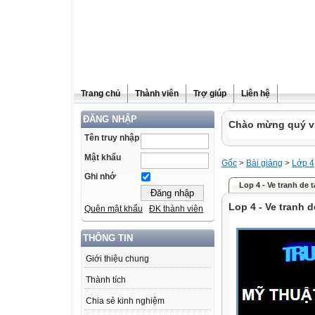
Trang chủ
Thành viên
Trợ giúp
Liên hệ
ĐĂNG NHẬP
Chào mừng quý vị 
Tên truy nhập
Mật khẩu
Gốc
>
Bài giảng
>
Lớp 4
Ghi nhớ
Lop 4 - Ve tranh de t
Lop 4 - Ve tranh d
Quên mật khẩu
ĐK thành viên
THÔNG TIN
Giới thiệu chung
Thành tích
Chia sẻ kinh nghiệm