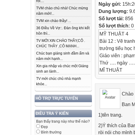
rồi....
Ngày gửi:
15h:2
TVM chào chủ nhà! Chúc mừng
Dung lượng:
9.
năm mới!...
Số lượt tải:
856
TVM xin chào thầy! ...
Số lượt thích:
0
36 Điều Về Vợ::. Đàn ông khi kết
MỸ THUẬT 4
hôn thì...
Bài 12 : Vẽ tranh
TV MỚI XIN CHÀO THẦY,CÔ .
CHÚC THẦY ,CÔ MẠNH...
trường tiểu học
Chúc bạn giáng sinh đầm ấm và
Giáo viên : phạm
năm mới hạnh...
Thứ …. ngày …. 
Xin gia nhập và chúc một Giáng
MĨ THUẬT
sinh an lành...
Bài 12:
TV mới chúc chủ nhà mạnh
Trò chơi:
khỏe...
Nhây dây
Chào 
Bắn bi
HỖ TRỢ TRỰC TUYẾN
Ban M
Kéo co
Đá cầu
ĐIỀU TRA Ý KIẾN
1)tên trang.
Thả diều ............
Bạn thấy trang này như thế nào?
2)Ý thích của Ba
Đẹp
VẼ TRANH: ĐỀ 
ròi nói cho mình 
Bình thường