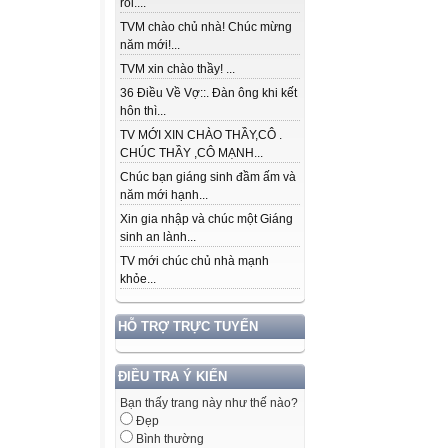
rồi....
TVM chào chủ nhà! Chúc mừng
năm mới!...
TVM xin chào thầy! ...
36 Điều Về Vợ::. Đàn ông khi kết
hôn thì...
TV MỚI XIN CHÀO THẦY,CÔ .
CHÚC THẦY ,CÔ MẠNH...
Chúc bạn giáng sinh đầm ấm và
năm mới hạnh...
Xin gia nhập và chúc một Giáng
sinh an lành...
TV mới chúc chủ nhà mạnh
khỏe...
HỖ TRỢ TRỰC TUYẾN
ĐIỀU TRA Ý KIẾN
Bạn thấy trang này như thế nào?
Đẹp
Bình thường