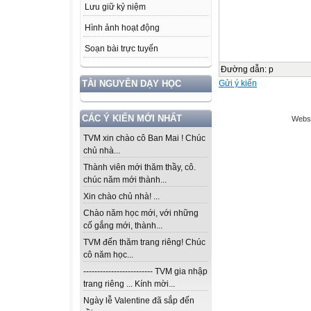
Lưu giữ kỷ niệm
Hình ảnh hoạt động
Soạn bài trực tuyến
Đường dẫn
:
p
Gửi ý kiến
TÀI NGUYÊN DẠY HỌC
CÁC Ý KIẾN MỚI NHẤT
Websi
TVM xin chào cô Ban Mai ! Chúc
chủ nhà...
Thành viên mới thăm thầy, cô.
chúc năm mới thành...
Xin chào chủ nhà! ...
Chào năm học mới, với những
cố gắng mới, thành...
TVM đến thăm trang riêng! Chúc
cô năm học...
------------------------- TVM gia nhập
trang riêng ... Kính mời...
Ngày lễ Valentine đã sắp đến