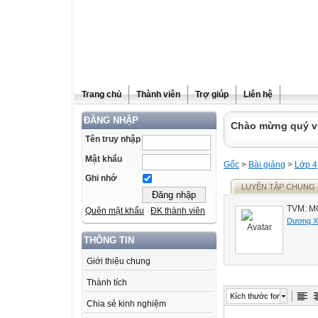
Trang chủ
Thành viên
Trợ giúp
Liên hệ
ĐĂNG NHẬP
Chào mừng quý vị 
Tên truy nhập
Mật khẩu
Gốc
>
Bài giảng
>
Lớp 4
Ghi nhớ
LUYỆN TẬP CHUNG
TVM: M
Quên mật khẩu
ĐK thành viên
Dương X
THÔNG TIN
Giới thiệu chung
Thành tích
Kích thước font
Chia sẻ kinh nghiệm