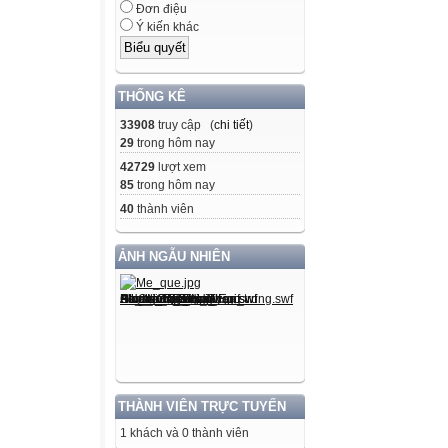
Đơn điệu
Ý kiến khác
THỐNG KÊ
33908
truy cập (
chi tiết
)
29
trong hôm nay
42729
lượt xem
85
trong hôm nay
40
thành viên
ẢNH NGẪU NHIÊN
THÀNH VIÊN TRỰC TUYẾN
1 khách và 0 thành viên