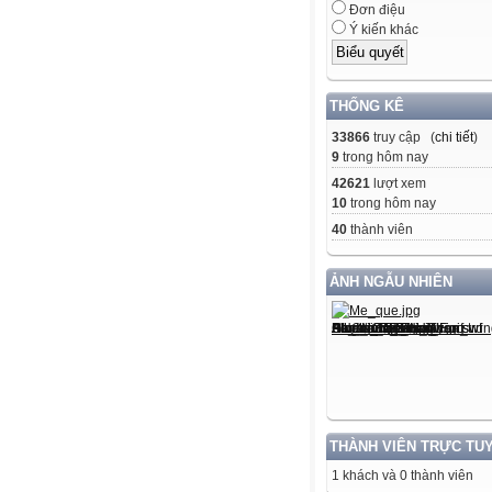
Đơn điệu
Ý kiến khác
THỐNG KÊ
33866
truy cập (
chi tiết
)
9
trong hôm nay
42621
lượt xem
10
trong hôm nay
40
thành viên
ẢNH NGẪU NHIÊN
THÀNH VIÊN TRỰC TU
1 khách và 0 thành viên