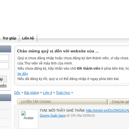
Trợ giúp
Liên hệ
Chào mừng quý vị đến với website của ...
Quý vị chưa đăng nhập hoặc chưa đăng ký làm thành viên, vì vậy chưa th
của Thư viện về máy tính của mình.
Nếu chưa đăng ký, hãy nhấn vào chữ
ĐK thành viên
ở phía bên trái, 
tại đây
Nếu đã đăng ký rồi, quý vị có thể đăng nhập ở ngay phía bên trái.
viên
Gốc
>
Bài giảng
>
Lớp 4
>
Toán học
>
LUYỆN TẬP CHUNG
Cùng tác gi
TVM: MỜI THẦY GHÉ THĂM:
http://violet.vn/DUONGX
Dương Xuân Sang
@ 23h:34p 03/05/10