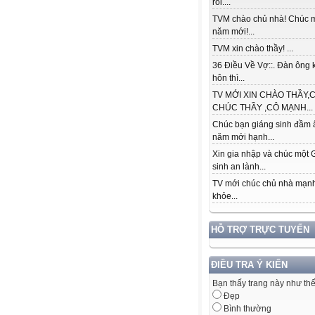
rồi....
TVM chào chủ nhà! Chúc
năm mới!...
TVM xin chào thầy! ...
36 Điều Về Vợ::. Đàn ông k
hôn thì...
TV MỚI XIN CHÀO THẦY,C
CHÚC THẦY ,CÔ MẠNH...
Chúc bạn giáng sinh đầm 
năm mới hạnh...
Xin gia nhập và chúc một 
sinh an lành...
TV mới chúc chủ nhà mạn
khỏe...
HỖ TRỢ TRỰC TUYẾN
ĐIỀU TRA Ý KIẾN
Bạn thấy trang này như th
Đẹp
Bình thường