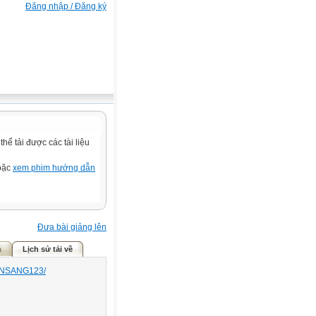
Đăng nhập / Đăng ký
ể tải được các tài liệu
hoặc
xem phim hướng dẫn
Đưa bài giảng lên
ả
Lịch sử tải về
UANSANG123/