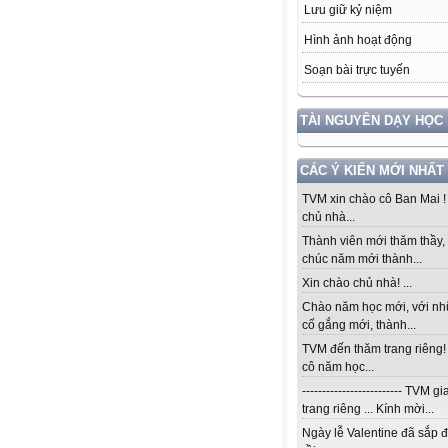
Lưu giữ kỷ niệm
Hình ảnh hoạt động
Soạn bài trực tuyến
TÀI NGUYÊN DẠY HỌC
CÁC Ý KIẾN MỚI NHẤT
TVM xin chào cô Ban Mai 
chủ nhà...
Thành viên mới thăm thầy, 
chúc năm mới thành...
Xin chào chủ nhà! ...
Chào năm học mới, với n
cố gắng mới, thành...
TVM đến thăm trang riêng
cô năm học...
------------------------- TVM 
trang riêng ... Kính mời...
Ngày lễ Valentine đã sắp 