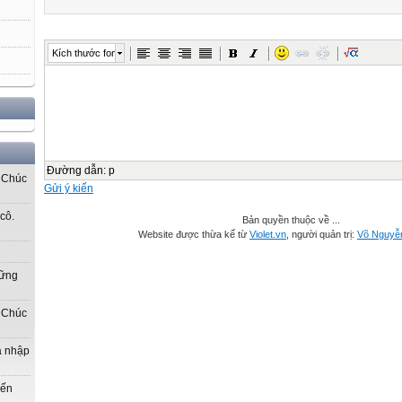
Kích thước font
Đường dẫn
:
p
! Chúc
Gửi ý kiến
cô.
Bản quyền thuộc về ...
Website được thừa kế từ
Violet.vn
, người quản trị:
Võ Nguyễ
hững
! Chúc
gia nhập
đến