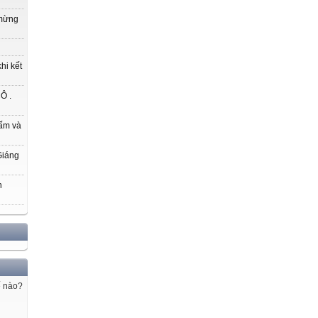
 mừng
hi kết
Ô .
ấm và
Giáng
h
ế nào?