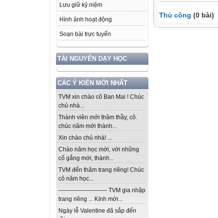
Lưu giữ kỷ niệm
Thủ công
(0 bài)
Hình ảnh hoạt động
Soạn bài trực tuyến
TÀI NGUYÊN DẠY HỌC
CÁC Ý KIẾN MỚI NHẤT
TVM xin chào cô Ban Mai ! Chúc
chủ nhà...
Thành viên mới thăm thầy, cô.
chúc năm mới thành...
Xin chào chủ nhà! ...
Chào năm học mới, với những
cố gắng mới, thành...
TVM đến thăm trang riêng! Chúc
cô năm học...
------------------------- TVM gia nhập
trang riêng ... Kính mời...
Ngày lễ Valentine đã sắp đến