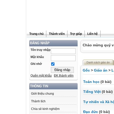
Trang chủ
Thành viên
Trợ giúp
Liên hệ
ĐĂNG NHẬP
Chào mừng quý vị 
Tên truy nhập
Mật khẩu
Danh sách giáo án
Ghi nhớ
Gốc
>
Giáo án
>
L
Quên mật khẩu
ĐK thành viên
Toán học
(0 bài)
THÔNG TIN
Tiếng Việt
(0 bài)
Giới thiệu chung
Thành tích
Tự nhiên và Xã h
Chia sẻ kinh nghiệm
Đạo đức
(0 bài)