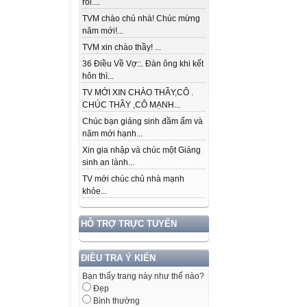
rồi....
TVM chào chủ nhà! Chúc mừng
năm mới!...
TVM xin chào thầy! ...
36 Điều Về Vợ::. Đàn ông khi kết
hôn thì...
TV MỚI XIN CHÀO THẦY,CÔ .
CHÚC THẦY ,CÔ MẠNH...
Chúc bạn giáng sinh đầm ấm và
năm mới hạnh...
Xin gia nhập và chúc một Giáng
sinh an lành...
TV mới chúc chủ nhà mạnh
khỏe...
HỖ TRỢ TRỰC TUYẾN
ĐIỀU TRA Ý KIẾN
Bạn thấy trang này như thế nào?
Đẹp
Bình thường