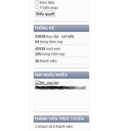
Đơn điệu
Ý kiến khác
THỐNG KÊ
33830
truy cập (
chi tiết
)
54
trong hôm nay
42535
lượt xem
105
trong hôm nay
40
thành viên
ẢNH NGẪU NHIÊN
THÀNH VIÊN TRỰC TUYẾN
1 khách và 0 thành viên