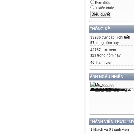
Đơn điệu
Ý kiến khác
THỐNG KÊ
33936
truy cập (
chi tiết
)
57
trong hôm nay
42757
lượt xem
113
trong hôm nay
40
thành viên
ẢNH NGẪU NHIÊN
THÀNH VIÊN TRỰC TU
1 khách và 0 thành viên