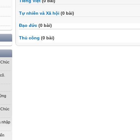
Tiếng Việt
(0 bài)
Tự nhiên và Xã hội
(0 bài)
Đạo đức
(0 bài)
Thủ công
(0 bài)
! Chúc
cô.
hững
! Chúc
gia nhập
đến