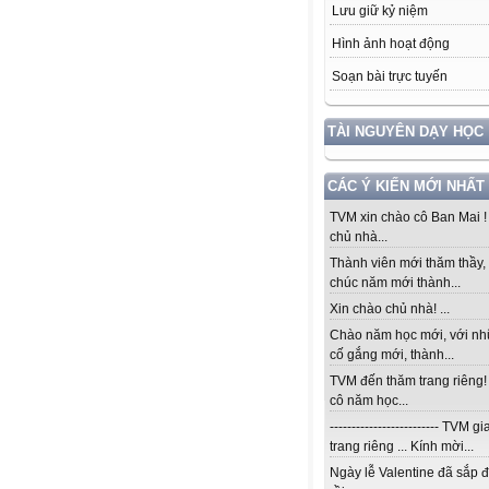
Lưu giữ kỷ niệm
Hình ảnh hoạt động
Soạn bài trực tuyến
TÀI NGUYÊN DẠY HỌC
CÁC Ý KIẾN MỚI NHẤT
TVM xin chào cô Ban Mai 
chủ nhà...
Thành viên mới thăm thầy, 
chúc năm mới thành...
Xin chào chủ nhà! ...
Chào năm học mới, với n
cố gắng mới, thành...
TVM đến thăm trang riêng
cô năm học...
------------------------- TVM 
trang riêng ... Kính mời...
Ngày lễ Valentine đã sắp 