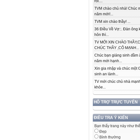
rồi....
TVM chào chủ nhà! Chúc
năm mới!...
TVM xin chào thầy! ...
36 Điều Về Vợ::. Đàn ông k
hôn thì...
TV MỚI XIN CHÀO THẦY,C
CHÚC THẦY ,CÔ MẠNH...
Chúc bạn giáng sinh đầm 
năm mới hạnh...
Xin gia nhập và chúc một 
sinh an lành...
TV mới chúc chủ nhà mạn
khỏe...
HỖ TRỢ TRỰC TUYẾN
ĐIỀU TRA Ý KIẾN
Bạn thấy trang này như th
Đẹp
Bình thường