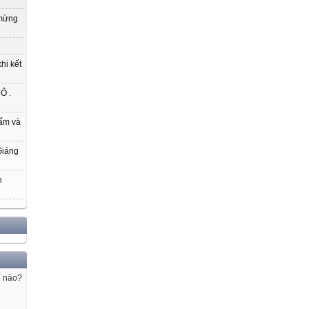
 mừng
hi kết
Ô .
ấm và
Giáng
h
ế nào?