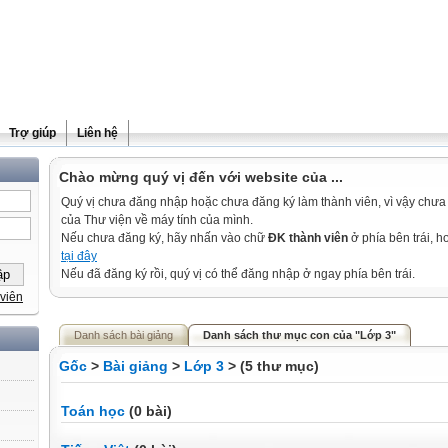
Trợ giúp
Liên hệ
Chào mừng quý vị đến với website của ...
Quý vị chưa đăng nhập hoặc chưa đăng ký làm thành viên, vì vậy chưa th
của Thư viện về máy tính của mình.
Nếu chưa đăng ký, hãy nhấn vào chữ
ĐK thành viên
ở phía bên trái, 
tại đây
Nếu đã đăng ký rồi, quý vị có thể đăng nhập ở ngay phía bên trái.
viên
Danh sách bài giảng
Danh sách thư mục con của "Lớp 3"
Gốc
>
Bài giảng
>
Lớp 3
> (5 thư mục)
Toán học
(0 bài)